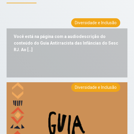
Diversidade e Inclusão
Você está na página com a audiodescrição do
conteúdo do Guia Antirracista das Infâncias do Sesc
RJ. Ao […]
Diversidade e Inclusão