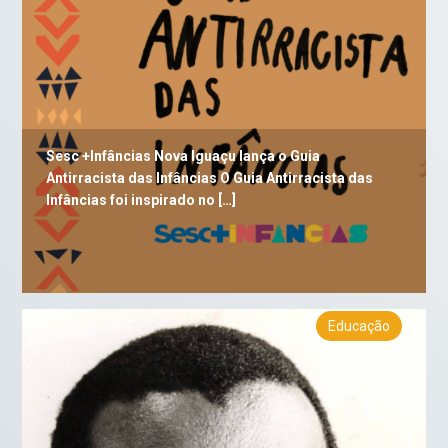
Sesc +Infâncias Nova Iguaçu lança o Guia
Antirracista das Infâncias O Guia Antirracista das
Infâncias foi inspirado no […]
Educação