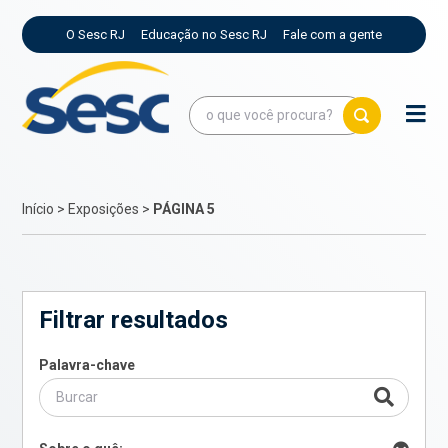
O Sesc RJ
Educação no Sesc RJ
Fale com a gente
Início
>
Exposições
>
PÁGINA 5
Filtrar resultados
Palavra-chave