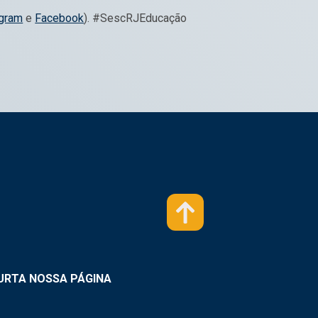
agram
e
Facebook
). #SescRJEducação
URTA NOSSA PÁGINA