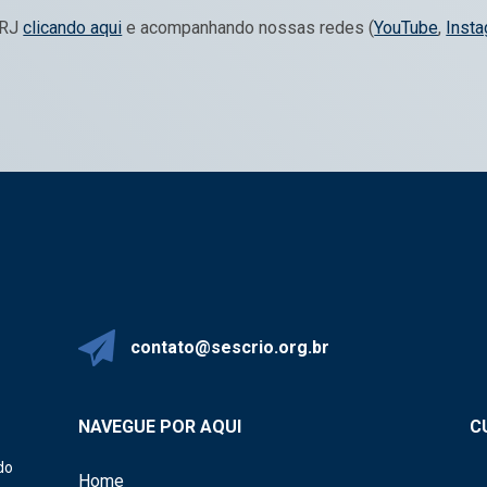
 RJ
clicando aqui
e acompanhando nossas redes (
YouTube
,
Inst
contato@sescrio.org.br
NAVEGUE POR AQUI
C
do
Home