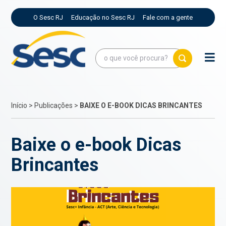
O Sesc RJ
Educação no Sesc RJ
Fale com a gente
Início
>
Publicações
>
BAIXE O E-BOOK DICAS BRINCANTES
Baixe o e-book Dicas
Brincantes