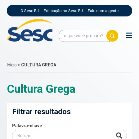
O Sesc RJ
Educação no Sesc RJ
Fale com a gente
Início
>
CULTURA GREGA
Cultura Grega
Filtrar resultados
Palavra-chave