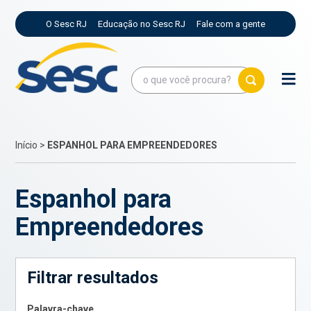
O Sesc RJ
Educação no Sesc RJ
Fale com a gente
Início
>
ESPANHOL PARA EMPREENDEDORES
Espanhol para
Empreendedores
Filtrar resultados
Palavra-chave