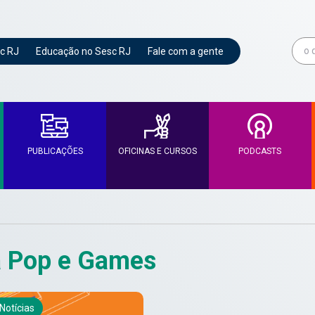
c RJ
Educação no Sesc RJ
Fale com a gente
PUBLICAÇÕES
OFICINAS E CURSOS
PODCASTS
S
a Pop e Games
Notícias