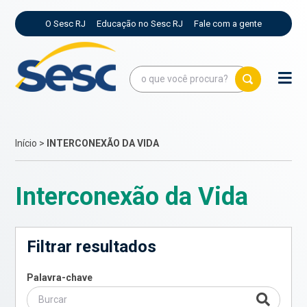
O Sesc RJ
Educação no Sesc RJ
Fale com a gente
Início
>
INTERCONEXÃO DA VIDA
Interconexão da Vida
Filtrar resultados
Palavra-chave