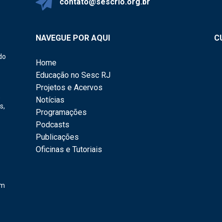
contato@sescrio.org.br
NAVEGUE POR AQUI
C
do
Home
Educação no Sesc RJ
Projetos e Acervos
,
Notícias
s,
Programações
Podcasts
Publicações
Oficinas e Tutoriais
em