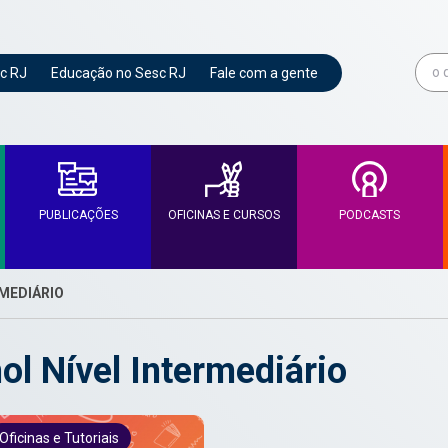
c RJ
Educação no Sesc RJ
Fale com a gente
PUBLICAÇÕES
OFICINAS E CURSOS
PODCASTS
RMEDIÁRIO
ol Nível Intermediário
Oficinas e Tutoriais