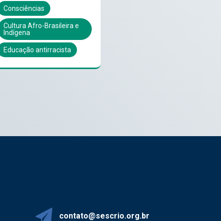
Consciências
Cultura Afro-Brasileira e
Indígena
Educação antirracista
contato@sescrio.org.br