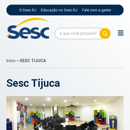
O Sesc RJ
Educação no Sesc RJ
Fale com a gente
Início
>
SESC TIJUCA
Sesc Tijuca