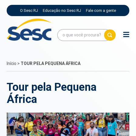
O Sesc RJ
Educação no Sesc RJ
Fale com a gente
Início
>
TOUR PELA PEQUENA ÁFRICA
Tour pela Pequena
África