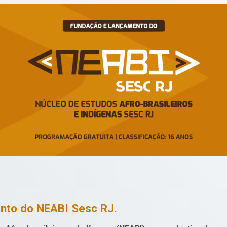
r
nto do NEABI Sesc RJ
.