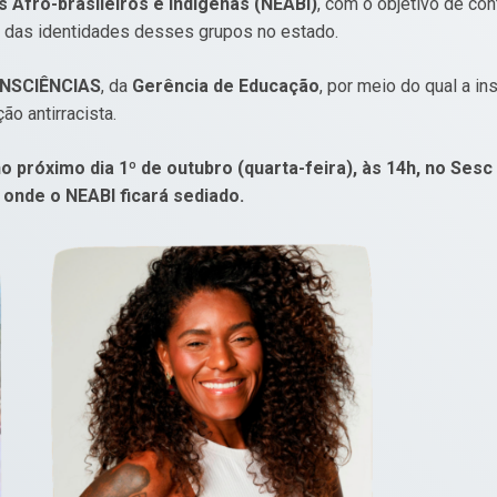
 Afro-brasileiros e Indígenas (NEABI)
, com o objetivo de co
s e das identidades desses grupos no estado.
NSCIÊNCIAS
, da
Gerência de Educação
, por meio do qual a in
ão antirracista.
próximo dia 1º de outubro (quarta-feira), às 14h, no Sesc
l onde o NEABI ficará sediado.