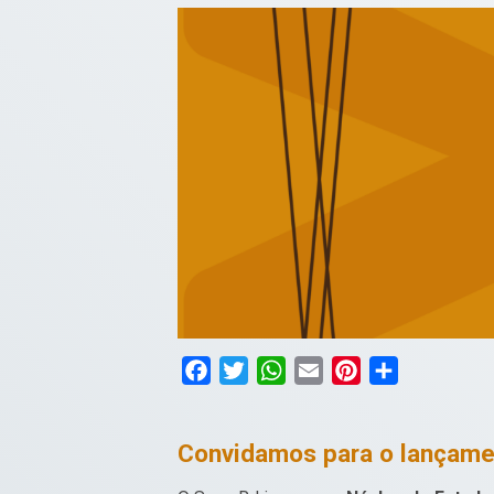
Facebook
Twitter
WhatsApp
Email
Pinterest
Compartilha
Convidamos para o lançame