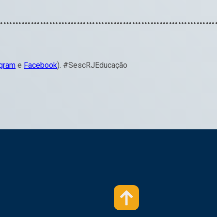
………………………………………………………………
agram
e
Facebook
). #SescRJEducação