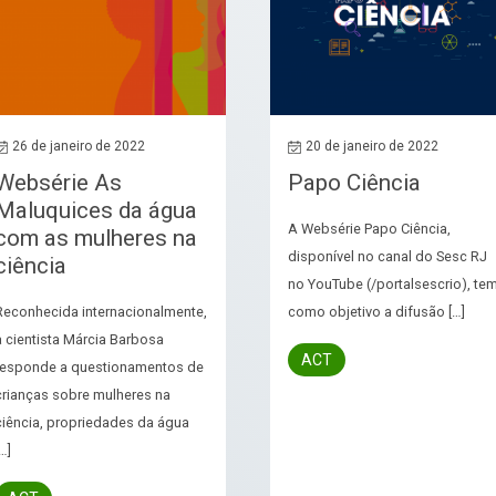
26 de janeiro de 2022
20 de janeiro de 2022
Websérie As
Papo Ciência
Maluquices da água
A Websérie Papo Ciência,
com as mulheres na
disponível no canal do Sesc RJ
ciência
no YouTube (/portalsescrio), te
Reconhecida internacionalmente,
como objetivo a difusão […]
a cientista Márcia Barbosa
ACT
responde a questionamentos de
crianças sobre mulheres na
ciência, propriedades da água
…]