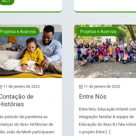
ACT
Projetos e Acervos
Projetos e Acervos
11 de janeiro de 2022
11 de janeiro de 2022
Contação de
Entre Nós
Histórias
Entre Nós: Educação Infantil co
No período de pandemia as
integração familiar A equipe de
crianças do Sesc +Infâncias de
Educação do Sesc RJ fala sobre
São João de Meriti participaram
o projeto Entre […]