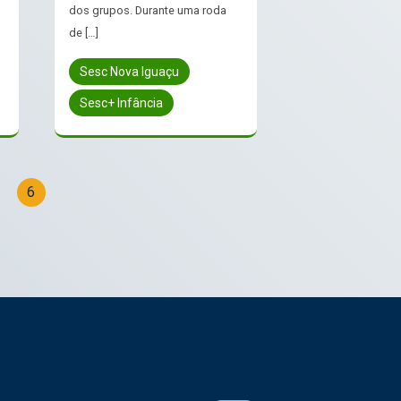
dos grupos. Durante uma roda
de […]
Sesc Nova Iguaçu
Sesc+ Infância
6