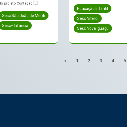
do projeto Contação […]
Educação Infantil
Sesc São João de Meriti
Sesc Niterói
Sesc+ Infância
Sesc Nova Iguaçu
<
1
2
3
4
5