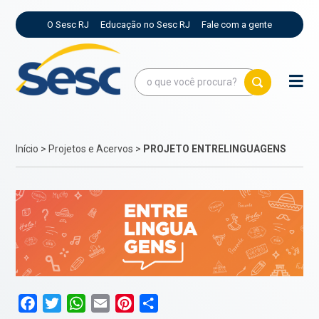
O Sesc RJ
Educação no Sesc RJ
Fale com a gente
Início
>
Projetos e Acervos
>
PROJETO ENTRELINGUAGENS
Facebook
Twitter
WhatsApp
Email
Pinterest
Compartilhar