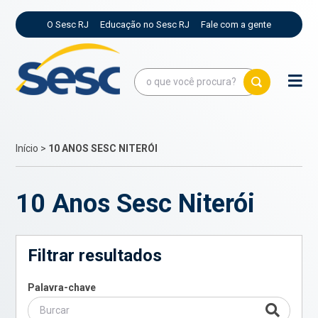
O Sesc RJ
Educação no Sesc RJ
Fale com a gente
Início
>
10 ANOS SESC NITERÓI
10 Anos Sesc Niterói
Filtrar resultados
Palavra-chave