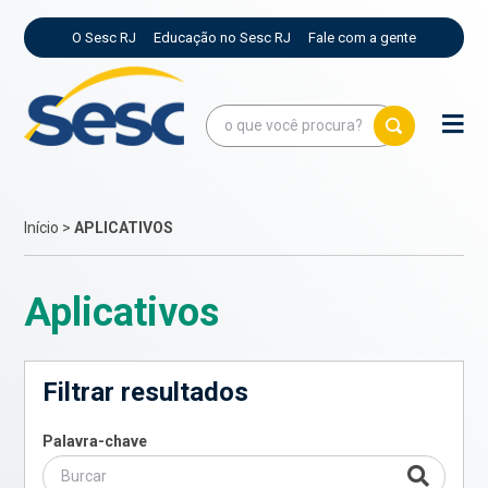
O Sesc RJ
Educação no Sesc RJ
Fale com a gente
Início
>
APLICATIVOS
Aplicativos
Filtrar resultados
Palavra-chave