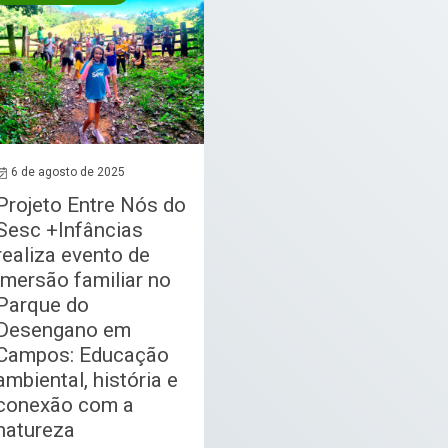
6 de agosto de 2025
Projeto Entre Nós do
Sesc +Infâncias
realiza evento de
imersão familiar no
Parque do
Desengano em
Campos: Educação
ambiental, história e
conexão com a
natureza