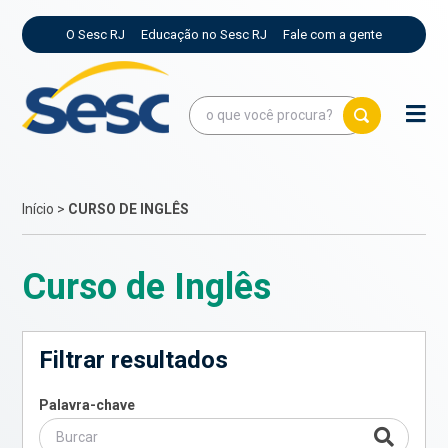
O Sesc RJ
Educação no Sesc RJ
Fale com a gente
Início
>
CURSO DE INGLÊS
Curso de Inglês
Filtrar resultados
Palavra-chave