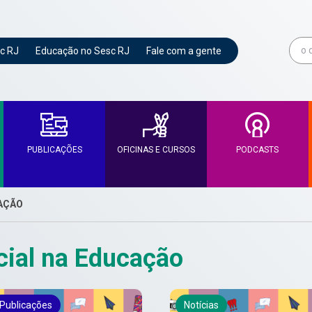
c RJ
Educação no Sesc RJ
Fale com a gente
PUBLICAÇÕES
OFICINAS E CURSOS
PODCASTS
CAÇÃO
icial na Educação
Publicações
Notícias