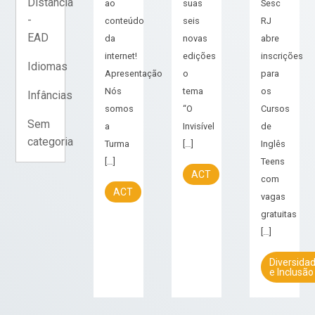
Distância
ao
suas
Sesc
-
conteúdo
seis
RJ
EAD
da
novas
abre
internet!
edições
inscrições
Idiomas
Apresentação
o
para
Nós
tema
os
Infâncias
somos
“O
Cursos
Sem
a
Invisível
de
categoria
Turma
[…]
Inglês
[…]
Teens
ACT
com
ACT
vagas
gratuitas
[…]
Diversida
e Inclusão