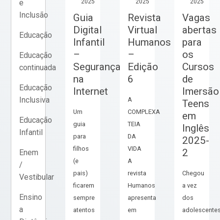
2025
2025
2025
e
Inclusão
Guia
Revista
Vagas
Digital
Virtual
abertas
Educação
Infantil
Humanos
para
–
–
os
Educação
Segurança
Edição
Cursos
continuada
na
6
de
Educação
Internet
Imersão
Inclusiva
A
Teens
Um
COMPLEXA
em
Educação
guia
TEIA
Inglês
Infantil
para
DA
2025-
filhos
VIDA
2
Enem
(e
A
/
pais)
revista
Chegou
Vestibular
ficarem
Humanos
a vez
Ensino
sempre
apresenta
dos
a
atentos
em
adolescentes