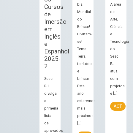
Dia
A área
Cursos
Mundial
de
de
do
Arte,
Imersão
Brincar!
Ciência
em
Divirtam-
e
Inglês
se!
Tecnologia
e
Tema:
do
Espanhol
Terra,
Sesc
2025-
território
RJ
2
e
atua
Sesc
brincar
com
RJ
Este
projetos
divulga
ano,
e […]
a
estaremos
ACT
primeira
mais
lista
próximos
de
[…]
aprovados