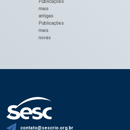
Navegação
Publicações
por
mais
posts
antigas
Publicações
mais
novas
contato@sescrio.org.br