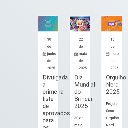
30
22
16
de
de
de
junho
maio
maio
de
de
de
2025
2025
2025
Divulgada
Dia
Orgulho
a
Mundial
Nerd
primeira
do
2025
lista
Brincar
Projeto
de
2025
Sesc
aprovados
30 de
Orgulho
para
maio,
Nerd
os