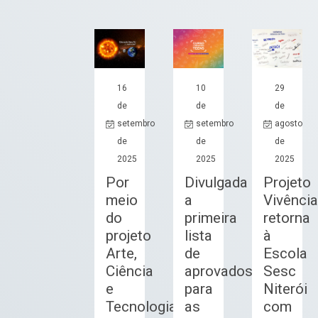
16
10
29
de
de
de
setembro
setembro
agosto
de
de
de
2025
2025
2025
Por
Divulgada
Projeto
meio
a
Vivênci
do
primeira
retorna
projeto
lista
à
Arte,
de
Escola
Ciência
aprovados
Sesc
e
para
Niterói
Tecnologia,
as
com