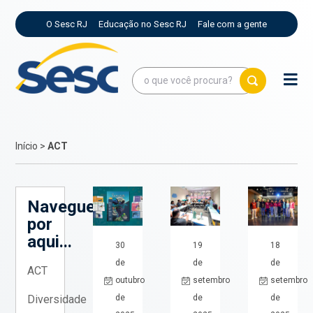
O Sesc RJ
Educação no Sesc RJ
Fale com a gente
Início
>
ACT
Navegue
por
aqui...
30
19
18
de
de
de
ACT
outubro
setembro
setembro
de
de
de
Diversidade