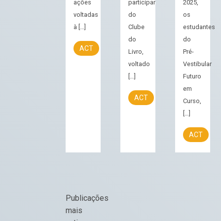
ações
participar
2025,
voltadas
do
os
à […]
Clube
estudantes
do
do
ACT
Livro,
Pré-
voltado
Vestibular
[…]
Futuro
em
ACT
Curso,
[…]
ACT
Navegação
Publicações
por
mais