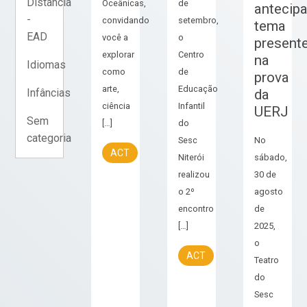
Distância
Oceânicas,
de
antecip
-
convidando
setembro,
tema
EAD
você a
o
present
explorar
Centro
na
Idiomas
como
de
prova
arte,
Educação
da
Infâncias
ciência
Infantil
UERJ
Sem
[…]
do
categoria
Sesc
No
ACT
Niterói
sábado,
realizou
30 de
o 2º
agosto
encontro
de
[…]
2025,
o
ACT
Teatro
do
Sesc