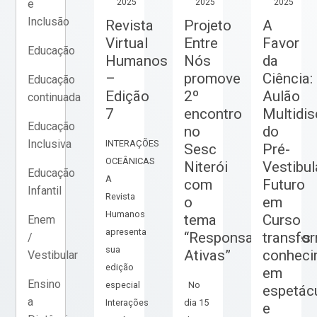
2025
2025
2025
e
Inclusão
Revista
Projeto
A
Virtual
Entre
Favor
Educação
Humanos
Nós
da
–
promove
Ciência:
Educação
Edição
2º
Aulão
continuada
7
encontro
Multidis
Educação
no
do
Inclusiva
INTERAÇÕES
Sesc
Pré-
OCEÂNICAS
Niterói
Vestibul
Educação
A
com
Futuro
Infantil
Revista
o
em
Humanos
tema
Curso
Enem
apresenta
“Responsabilidades
transfo
/
sua
Ativas”
conheci
Vestibular
edição
em
Ensino
especial
No
espetác
a
Interações
dia 15
e