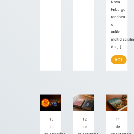
Nova
Friburgo
recebeu
o
aulão
multidisciplin
do […]
ACT
16
12
11
de
de
de