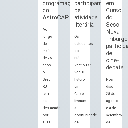
programação
participam
em
do
de
Curso
AstroCAP
atividade
do
literária
Sesc
Ao
Nova
longo
Os
Friburgo
de
estudantes
partici
mais
do
de
de 25
Pré-
cine-
anos,
Vestibular
debate
o
Social
Sesc
Futuro
Nos
RJ
em
dias
tem
Curso
28 de
se
tiveram
agosto
destacado
a
e 4 de
por
oportunidade
setembro
suas
de
de