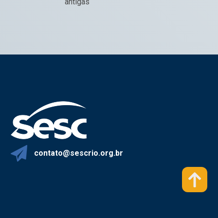
posts
antigas
contato@sescrio.org.br