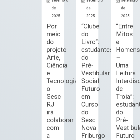
setembro
setembro
setembro
de
de
de
2025
2025
2025
Por
“Clube
“Entre
meio
do
Mitos
do
Livro”:
e
projeto
estudantes
Homens
Arte,
do
–
Ciência
Pré-
Uma
e
Vestibular
Leitura
Tecnologia,
Social
Interdisc
o
Futuro
de
Sesc
em
Troia”:
RJ
Curso
estudan
irá
do
do
colaborar
Sesc
Pré-
com
Nova
Vestibul
a
Friburgo
Futuro