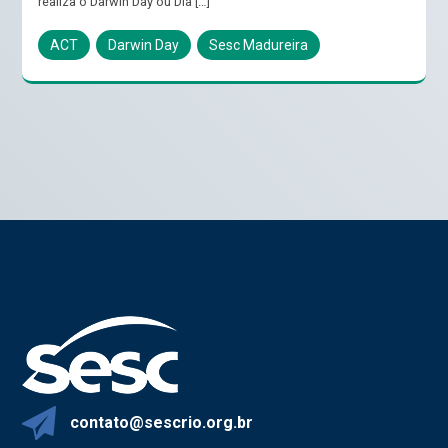
realiza o Darwin Day ou Dia […]
ACT
Darwin Day
Sesc Madureira
contato@sescrio.org.br