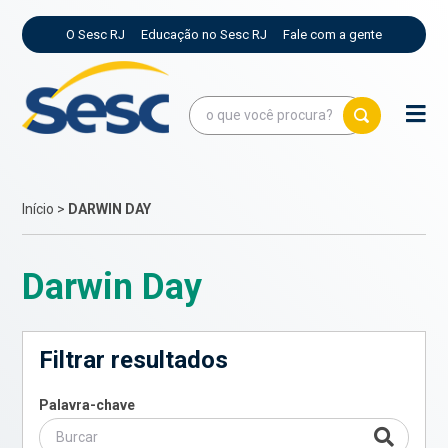
O Sesc RJ
Educação no Sesc RJ
Fale com a gente
Início
>
DARWIN DAY
Darwin Day
Filtrar resultados
Palavra-chave