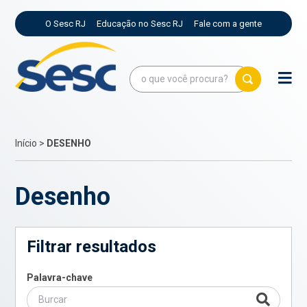
O Sesc RJ
Educação no Sesc RJ
Fale com a gente
Início
>
DESENHO
Desenho
Filtrar resultados
Palavra-chave