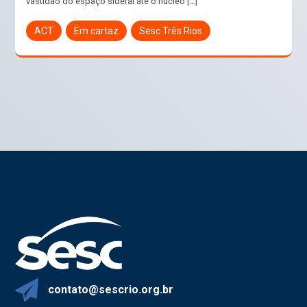
vastidão do espaço sideral até o núcleo […]
ACT
Em cartaz
Sesc Três Rios
contato@sescrio.org.br