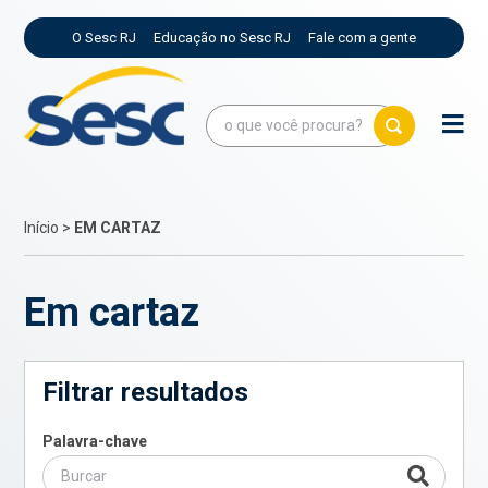
O Sesc RJ
Educação no Sesc RJ
Fale com a gente
Início
>
EM CARTAZ
Em cartaz
Filtrar resultados
Palavra-chave