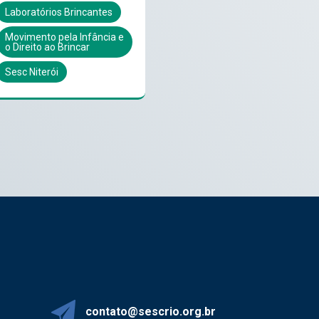
Laboratórios Brincantes
Movimento pela Infância e
o Direito ao Brincar
Sesc Niterói
contato@sescrio.org.br