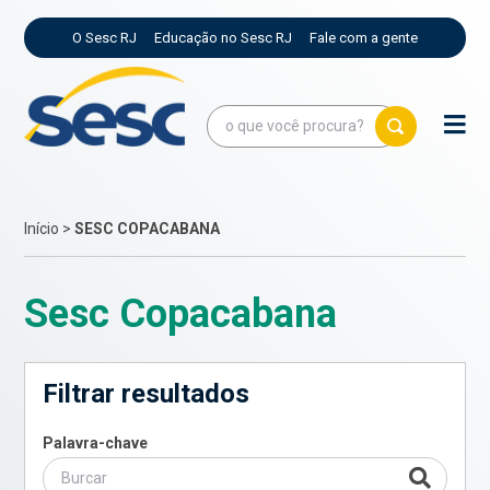
O Sesc RJ
Educação no Sesc RJ
Fale com a gente
Início
>
SESC COPACABANA
Sesc Copacabana
Filtrar resultados
Palavra-chave