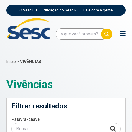
O Sesc RJ
Educação no Sesc RJ
Fale com a gente
Início
>
VIVÊNCIAS
Vivências
Filtrar resultados
Palavra-chave