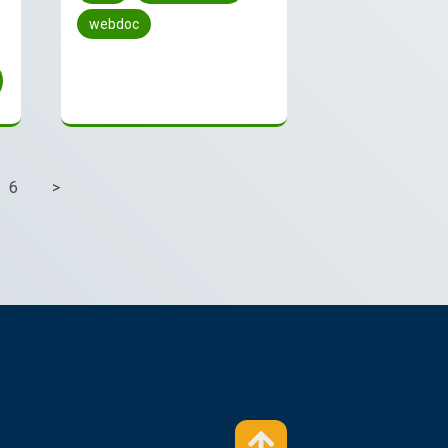
webdoc
6
>