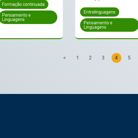
Formação continuada
Entrelinguagens
Pensamento e
Linguagens
Pensamento e
Linguagens
<
1
2
3
4
5