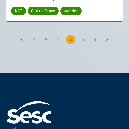
ACT
Giro na Praça
webdoc
<
1
2
3
4
5
6
>