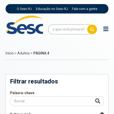
O Sesc RJ
Educação no Sesc RJ
Fale com a gente
Início
>
Adultos
>
PÁGINA 4
Filtrar resultados
Palavra-chave