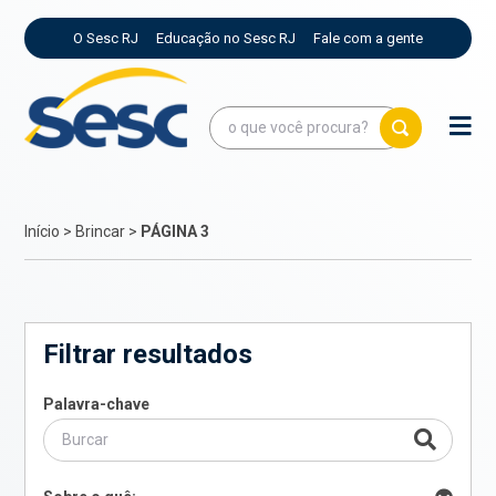
O Sesc RJ
Educação no Sesc RJ
Fale com a gente
Início
>
Brincar
>
PÁGINA 3
Filtrar resultados
Palavra-chave