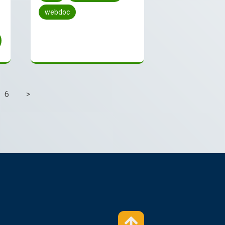
webdoc
6
>