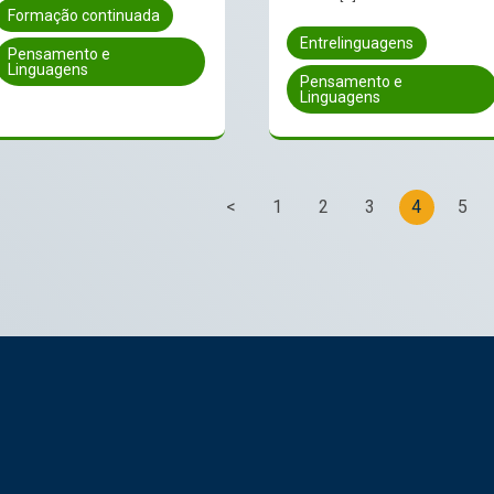
Formação continuada
Entrelinguagens
Pensamento e
Linguagens
Pensamento e
Linguagens
<
1
2
3
4
5